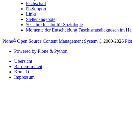
Fachschaft
IT-Support
Links
Stellenangebote
50 Jahre Institut für Soziologie
Momente der Entscheidung Faschismusdiagnosen im H
®
Plone
Open Source Content Management System
©
2000-2026
Plo
Powered by Plone & Python
Übersicht
Barrierefreiheit
Kontakt
Impressum